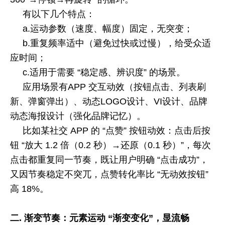
有以下几个特点：
a.
运动参数（速度、幅度）固定，无突变；
b.
重复频率适中（避免过快或过慢），给受众适
应时间；
c.
适用于需要 “稳定感、辨识度” 的场景。
应用场景有
APP
交互动效（按钮点击、列表刷
新、弹窗弹出）、动态
LOGO
设计、
VI
设计
、品牌
动态海报设计（强化品牌记忆）。
比如某社交
APP
的 “点赞” 按钮动效：点击后按
钮 “放大
1.2
倍（
0.2
秒）→还原（
0.1
秒）”，每次
点击都重复同一节奏，既让用户明确 “点击成功”，
又因节奏稳定不突兀，点赞转化率比 “无动效按钮”
高
18%
。
二.
渐变节奏：元素运动 “渐变变化”，显流畅