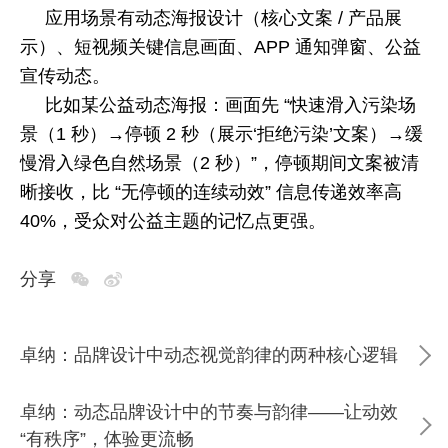
应用场景有动态海报设计（核心文案
/
产品展
示）、短视频关键信息画面、
APP
通知弹窗、公益
宣传动态。
比如某公益动态海报：画面先 “快速滑入污染场
景（
1
秒）→停顿
2
秒（展示‘拒绝污染’文案）→缓
慢滑入绿色自然场景（
2
秒）”，停顿期间文案被清
晰接收，比 “无停顿的连续动效” 信息传递效率高
40%
，受众对公益主题的记忆点更强。
分享
卓纳：品牌设计中动态视觉韵律的两种核心逻辑
卓纳：动态品牌设计中的节奏与韵律——让动效
“有秩序”，体验更流畅