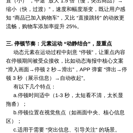
置（小）”，中途 “放大
1.5
倍（慢，突出商品）→
缩小（快，过渡）”，速度和幅度渐变，既让用户感
知 “商品已加入购物车”，又比 “直接跳转” 的动效更
流畅，购物车添加率提升
25%
。
三.
停顿节奏：元素运动 “动静结合”，显重点
动态元素在运动过程中刻意 “停顿”，让重点内容
在停顿期间被受众接收，比如动态海报中核心文案
“滑入画面→停顿
2
秒→滑出”，
APP
弹窗 “弹出→停
顿
3
秒（展示信息）→自动收起”。
有以下几个特点：
a.
停顿时间适中（
1-3
秒，太短看不清，太长显
拖沓）；
b.
停顿位置在视觉焦点（如画面中央、核心信息
区）；
c.
适用于需要 “突出信息、引导关注” 的场景。