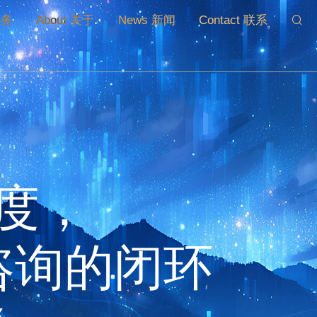
服务
About 关于
News 新闻
Contact 联系
间SI战略
视频宣传片
网站数字化设计
端研究
宣传片
网站
研究
短视频
微信公众号
店SI系统
MG动画
示设计
摄影
度，
计
计
咨询的闭环