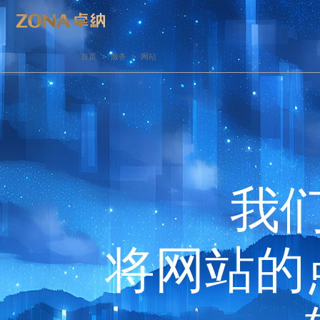
首页
>
服务
>
网站
品牌战略
品牌设计
品牌定位
标志Logo设计
品牌提升策略
Logo&VI设计
品牌研究和评估
色彩系统建立
品牌调研、分析和洞察
字体研究与设计
我
品牌命名
品牌纹样设计
品牌体验
IP吉祥物设计
第三方品牌监管
将网站的
品牌管理系统