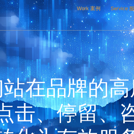
Work 案例
Service 
文化理念CI
画册海报设计
门店空
CIS策划设计
画册设计
品牌终
MI企业理念
海报设计
新消费
BI行为规范
包装设计
连锁门
品牌愿景和使命
广告创意设计
导视指
们站在品牌的高
品牌口号slogan
推广物料设计
展会设
企业文化建设
年度服务
展厅设
实效文化落地
点击、停留、