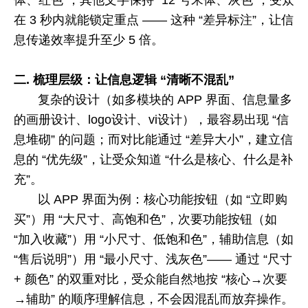
在
3
秒内就能锁定重点 —— 这种 “差异标注”，让信
息传递效率提升至少
5
倍。
二.
梳理层级：让信息逻辑 “清晰不混乱”
复杂的设计（如多模块的
APP
界面、信息量多
的画册设计、
logo
设计、
vi
设计），最容易出现 “信
息堆砌” 的问题；而对比能通过 “差异大小”，建立信
息的 “优先级”，让受众知道 “什么是核心、什么是补
充”。
以
APP
界面为例：核心功能按钮（如 “立即购
买”）用 “大尺寸、高饱和色”，次要功能按钮（如
“加入收藏”）用 “小尺寸、低饱和色”，辅助信息（如
“售后说明”）用 “最小尺寸、浅灰色”—— 通过 “尺寸
+
颜色” 的双重对比，受众能自然地按 “核心→次要
→辅助” 的顺序理解信息，不会因混乱而放弃操作。