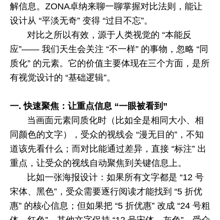
解信息。
ZONA
卓纳来聊一聊掌握对比法则，能让
设计从 “平淡无奇” 变得 “过目不忘”。
对比之所以有效，源于人类视觉的 “本能反
应”—— 我们天生会关注 “不一样” 的事物，忽略 “同
质化” 的元素。它的价值主要体现在三个方面，是所
有视觉设计的 “基础逻辑”。
一.
快速聚焦：让重点信息 “一眼被看到”
当画面元素同质化时（比如全是相同大小、相
同颜色的文字），受众的视线会 “漫无目的”，不知
道该先看什么；而对比能通过差异，直接 “标注” 出
重点，让受众的视线自动聚焦到关键信息上。
比如一张海报设计：如果所有文字都是 “
12
号
宋体、黑色”，受众需要逐行阅读才能找到 “
5
折优
惠” 的核心信息；但如果把 “
5
折优惠” 改成 “
24
号粗
体、红色”，其他文字保持 “
12
号宋体、灰色”，受众