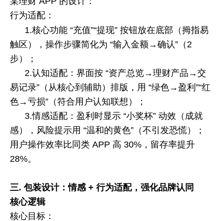
某理财
APP
的设计：
行为适配：
1.核心功能
“
充值
”“
提现
”
按钮放在底部（拇指易
触区），操作步骤简化为
“
输入金额
→
确认
”
（
2
步）；
2.认知适配：界面按
“
资产总览
→
理财产品
→
交
易记录
”
（从核心到辅助）排版，用
“
绿色
→
盈利
”“
红
色
→
亏损
”
（符合用户认知联想）；
3.情感适配：盈利时显示
“
小奖杯
”
动效（成就
感），风险提示用
“
温和的黄色
”
（不引发恐慌）；
用户操作效率比同类
APP
高
30%
，留存率提升
28%
。
三.
包装设计：情感
+
行为适配，强化品牌认同
核心逻辑
核心目标：