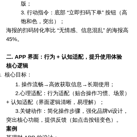
版；
3.
行动指令：底部
“
立即扫码下单
”
按钮（高
饱和色，突出）；
海报的扫码转化率比
“
无情感、信息混乱
”
的海报高
45%
。
二. APP
界面：行为
+
认知适配，提升使用体验
核心逻辑
核心目标：
1.
1. 操作流畅
→
高效获取信息
→
长期使用；
2.心理适配：行为适配（贴合操作习惯、场景）
+
认知适配（界面逻辑清晰，易理解）；
3.关键动作：简化操作步骤，强化品牌
vi
设计，
突出核心功能，提供反馈（如点击按钮变色）。
案例