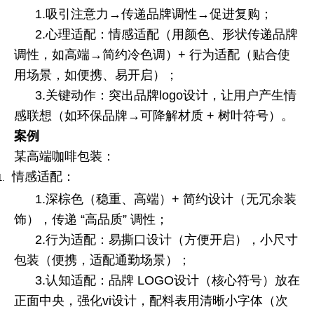
1.吸引注意力
→
传递品牌调性
→
促进复购；
2.心理适配：情感适配（用颜色、形状传递品牌
调性，如高端
→
简约冷色调）
+
行为适配（贴合使
用场景，如便携、易开启）；
3.关键动作：突出品牌
logo
设计，让用户产生情
感联想（如环保品牌
→
可降解材质
+
树叶符号）。
案例
某高端咖啡包装：
情感适配：
1.
1.深棕色（稳重、高端）
+
简约设计（无冗余装
饰），传递
“
高品质
”
调性；
2.行为适配：易撕口设计（方便开启），小尺寸
包装（便携，适配通勤场景）；
3.认知适配：品牌
LOGO
设计（核心符号）放在
正面中央，强化
vi
设计，配料表用清晰小字体（次