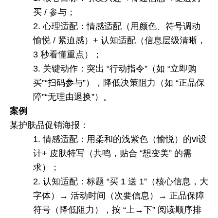
买
/
参与；
2.
心理适配：情感适配（用颜色、符号调动
愉悦
/
紧迫感）
+
认知适配（信息层级清晰，
3
秒看懂重点）；
3.
关键动作：突出
“
行动指令
”
（如
“
立即购
买
”“
扫码参与
”
），降低决策阻力（如
“
正品保
障
”“
无理由退换
”
）。
案例
某护肤品促销海报：
1.
情感适配：用柔和的浅紫色（愉悦）的
vi
设
计
+
皮肤特写（共鸣，贴合
“
想变美
”
的需
求）；
2.
认知适配：标题
“
买
1
送
1”
（核心信息，大
字体）
→
活动时间（次要信息）
→
正品保障
符号（降低阻力），按
“
上
→
下
”
阅读顺序排